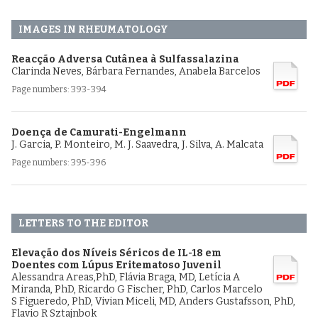
IMAGES IN RHEUMATOLOGY
Reacção Adversa Cutânea à Sulfassalazina
Clarinda Neves, Bárbara Fernandes, Anabela Barcelos
Page numbers: 393-394
Doença de Camurati-Engelmann
J. Garcia, P. Monteiro, M. J. Saavedra, J. Silva, A. Malcata
Page numbers: 395-396
LETTERS TO THE EDITOR
Elevação dos Níveis Séricos de IL-18 em
Doentes com Lúpus Eritematoso Juvenil
Alessandra Areas,PhD, Flávia Braga, MD, Letícia A
Miranda, PhD, Ricardo G Fischer, PhD, Carlos Marcelo
S Figueredo, PhD, Vivian Miceli, MD, Anders Gustafsson, PhD,
Flavio R Sztajnbok