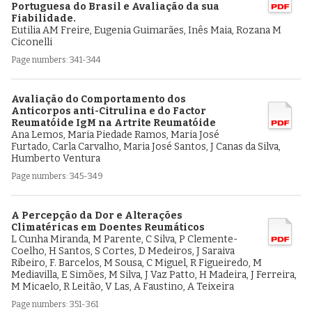
Portuguesa do Brasil e Avaliação da sua
Fiabilidade.
Eutilia AM Freire, Eugenia Guimarães, Inês Maia, Rozana M
Ciconelli
Page numbers: 341-344
Avaliação do Comportamento dos
Anticorpos anti-Citrulina e do Factor
Reumatóide IgM na Artrite Reumatóide
Ana Lemos, Maria Piedade Ramos, Maria José
Furtado, Carla Carvalho, Maria José Santos, J Canas da Silva,
Humberto Ventura
Page numbers: 345-349
A Percepção da Dor e Alterações
Climatéricas em Doentes Reumáticos
L Cunha Miranda, M Parente, C Silva, P Clemente-
Coelho, H Santos, S Cortes, D Medeiros, J Saraiva
Ribeiro, F. Barcelos, M Sousa, C Miguel, R Figueiredo, M
Mediavilla, E Simões, M Silva, J Vaz Patto, H Madeira, J Ferreira,
M Micaelo, R Leitão, V Las, A Faustino, A Teixeira
Page numbers: 351-361