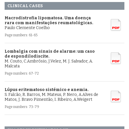
CLINICAL CASES
Macrodistrofia lipomatosa. Uma doença
rara com manifestações reumatológicas.
Paulo Clemente Coelho
Page numbers: 61-65
Lombalgia com sinais de alarme: um caso
de espondilodiscite.
M. Couto, C.Ambrósio, J.Velez, M. J. Salvador, A.
Malcata
Page numbers: 67-72
Lúpus eritematoso sistémico e anemia.
S. Falcão, R. Barros, M. Mateus, P. Nero, A.Alves de
Matos, J. Bravo Pimentão, I. Ribeiro, A.Weigert
Page numbers: 73-79