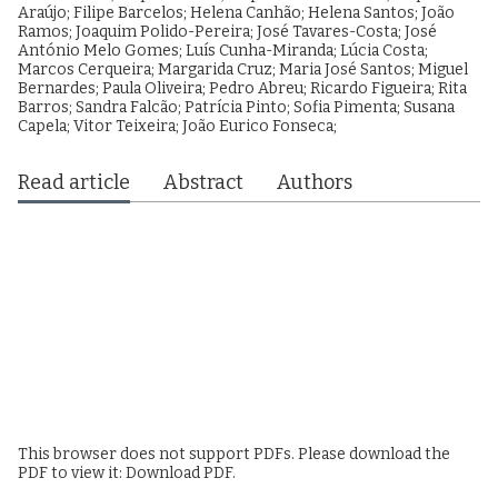
Araújo
;
Filipe Barcelos
;
Helena Canhão
;
Helena Santos
;
João
Ramos
;
Joaquim Polido-Pereira
;
José Tavares-Costa
;
José
António Melo Gomes
;
Luís Cunha-Miranda
;
Lúcia Costa
;
Marcos Cerqueira
;
Margarida Cruz
;
Maria José Santos
;
Miguel
Bernardes
;
Paula Oliveira
;
Pedro Abreu
;
Ricardo Figueira
;
Rita
Barros
;
Sandra Falcão
;
Patrícia Pinto
;
Sofia Pimenta
;
Susana
Capela
;
Vitor Teixeira
;
João Eurico Fonseca
;
Read article
Abstract
Authors
This browser does not support PDFs. Please download the
PDF to view it:
Download PDF
.