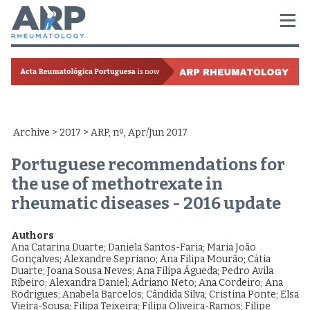
Archive
>
2017
> ARP, nº, Apr/Jun 2017
Portuguese recommendations for
the use of methotrexate in
rheumatic diseases - 2016 update
Authors
Ana Catarina Duarte
;
Daniela Santos-Faria
;
Maria João
Gonçalves
;
Alexandre Sepriano
;
Ana Filipa Mourão
;
Cátia
Duarte
;
Joana Sousa Neves
;
Ana Filipa Águeda
;
Pedro Avila
Ribeiro
;
Alexandra Daniel
;
Adriano Neto
;
Ana Cordeiro
;
Ana
Rodrigues
;
Anabela Barcelos
;
Cândida Silva
;
Cristina Ponte
;
Elsa
Vieira-Sousa
;
Filipa Teixeira
;
Filipa Oliveira-Ramos
;
Filipe